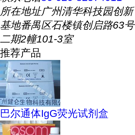
所在地址
广州清华科技园创新
基地番禺区石楼镇创启路63号
二期2幢101-3室
推荐产品
巴尔通体IgG荧光试剂盒