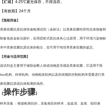
【贮藏】4-25℃避光保存，不得冻存。
【有效期】24个月
【预期用途】
类鼻疽菌抗原抗体快速检测试剂（金标法）以类鼻疽菌特异性抗体致敏和
制备免疫金标法探针，应用层析式双抗体夹心法原理，用于环境污染物标
本中类鼻疽菌抗原抗体的检出，也可用于纯培养类鼻疽菌的鉴定。
【用途与适用范围】
该试剂盒主要用于辅助诊断人体或动物是否感染类鼻疽菌，它适用于医
liao机构、科研机构、动物检疫机构以及疾病预防控制机构等需要进行类
鼻疽菌抗原或抗体检测的场所。
操作步骤
【
】
样本采集 ：根据检测目的，采集相应的样本，如血清、血浆、组织液