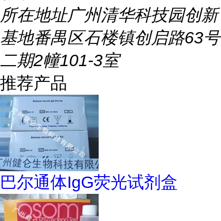
所在地址
广州清华科技园创新
基地番禺区石楼镇创启路63号
二期2幢101-3室
推荐产品
巴尔通体IgG荧光试剂盒