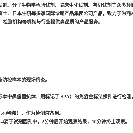
子生物学检验试剂、临床生化试剂、有机试剂等众多领域，同时核心代理
、lumuquick、日本富士、日本生研等多家国际诊断产品集团公司产品，
所、检测机构等机构与行业提供高品质的产品服务。
全防控样本的现场筛查。
捉标本中鼻疽菌抗体，用标记了 SPA）的免疫金标法探针进行检
按1:40稀释），作为检测液备用。
3-4滴于试剂园孔中，2分钟后开始观察结果，10分钟终止观察。