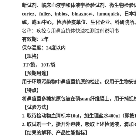
断试剂、临床血液学和体液学检验试剂、微生物检验试剂、分
cortez、fuller、inbios、binaxnow
统，戒du中心，检验检疫单位、生化企业、科研院
名称：
疾控专用鼻疽抗体快速检测试剂说明书
有效期：2年
保存温度：24度以内
【规格】
1T/袋， 10T/袋
【
预期用途
】
用于环境污染物中鼻疽菌抗原的检出。仅用于生物安
【
特点
】
将鼻疽菌多糖抗原包被在硝suan纤维膜上，用于捕
【
试验方法
】
1. 取待检动物血清标本10ul，加生理盐水400ul（即
2. 取试剂一个，撕开外包装，吸取上述检测液，滴加
【
结果的解释、产品性能指标
】