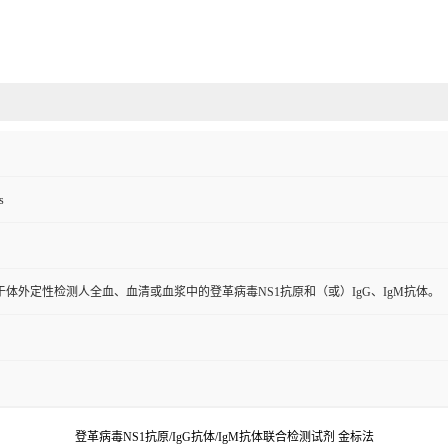
s
体外定性检测人全血、血清或血浆中的登革病毒NS1抗原和（或）IgG、IgM抗体。
登革病毒NS1抗原/IgG抗体/IgM抗体联合检测试剂 金标法