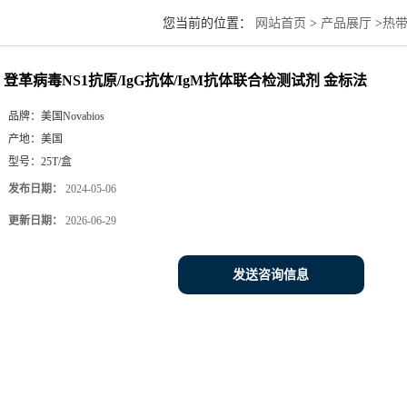
您当前的位置：
网站首页
>
产品展厅
>
热
登革病毒NS1抗原/IgG抗体/IgM抗体联合检测试剂 金标法
品牌：
美国Novabios
产地：
美国
型号：
25T/盒
发布日期：
2024-05-06
更新日期：
2026-06-29
发送咨询信息