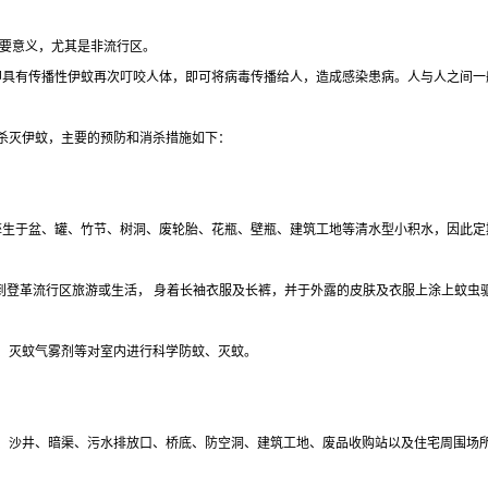
重要意义，尤其是非流行区。
后即具有传播性伊蚊再次叮咬人体，即可将病毒传播给人，造成感染患病。人与人之间一
杀灭伊蚊，主要的预防和消杀措施如下：
要孳生于盆、罐、竹节、树洞、废轮胎、花瓶、壁瓶、建筑工地等清水型小积水，因此
到登革流行区旅游或生活， 身着长袖衣服及长裤，并于外露的皮肤及衣服上涂上蚊虫
、灭蚊气雾剂等对室内进行科学防蚊、灭蚊。
、沙井、暗渠、污水排放口、桥底、防空洞、建筑工地、废品收购站以及住宅周围场