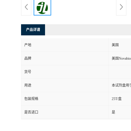
产品详请
产地
美国
品牌
美国Novabio
货号
用途
本试剂盒用于
包装规格
25T/盒
是否进口
是