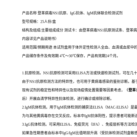
产品名称 登革病毒NS1抗原、IgG抗体、IgM抗体联合检测试剂
型号规格：25人份/盒
结构及组成/主要组成成分 测试卡：由登革病毒NS1抗原测试条、登革
内容详见产品说明书）
适用范围/预期用途 本试剂盒用于体外定性检测人全血、血清或血浆中的登
产品储存条件及有效期 4℃～30℃保存，产品有效期24个月。
1.抗原检测。NS1抗原检测可采用ELISA方法或快速检测试剂，可
由于NS1抗原检测方法的特异性，也可用于黄病毒感染的鉴别诊断。基
现有试剂的稳定性和特异性以及现场疫情处置需要等因素考虑，《
登革
后）开展血清学特异性抗体检测，进行确诊或排除诊断。
2.IgM抗体检测。用于IgM抗体检测的捕获法ELISA（MAC-E
为与其他黄病毒存在交叉反应。标本中IgM抗体阳性，提示患者可能新
3.IgG抗体检测。可采用ELISA、免疫荧光（IFA）、免疫层析等方
如果急性期患者血标本中IgG/IgM比值明显升高（受抗体检测试剂盒敏