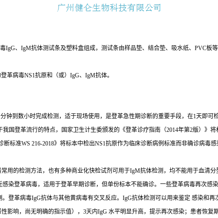
病毒IgG、IgM抗体测试条及塑料盒组成，测试条由样品垫、结合垫、吸水纸、PVC
革病毒NS1抗原和（或）IgG、IgM抗体。
在几十分钟到数小时完成检测，适于现场使用，是登革急性期诊断的重要手段，在1天即
于我国登革流行的特点，国家卫生计生委颁发的《登革诊疗指南（2014年第2版）》将
诊断标准WS 216-2018》将标本中检出NS1抗原作为临床诊断病例标准而非确诊病
LISA）是最常用的检测方法，也有多种商业化快检试剂可用于IgM抗体检测，均不能用于
近感染登革病毒，适用于登革早期诊断，但单份标本不能确诊。一些登革病毒再次感染者
法检测。登革病毒IgG抗体与其他黄病毒有交叉反应。IgG抗体检测可以用来鉴定 感染
感性影响，尚无明确的指示值），3天内IgG 水平明显升高，提示再次感染；患者恢复