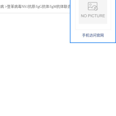
带病
>
登革病毒NS1抗原/IgG抗体/IgM抗体联合检测试剂 金标法
手机访问官网