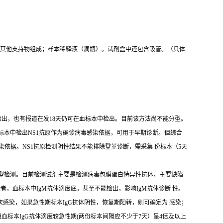
板等其他支持物组成；样本稀释液（滴瓶）。试剂盒中还包含吸管。（具体
可检出，也有报道在发18天仍可在血标本中检出。目前该方法尚不能分型。
标本中检出NS1抗原作为确诊病毒感染依据，可用于早期诊断。但综合
毒感染依据。NS1抗原检测阴性结果不能排除登革诊断，需采集 份标本（5天
血清分型检测。目前检测试剂主要是检测病毒包膜蛋白特异性抗体，主要缺陷
，血标本中IgM抗体滴度底，甚至不能检出，影响IgM抗体诊断 性。
和再次感染，如果急性期标本IgG抗体阴性，恢复期阳转，则可确定为 感染；
期血标本IgG抗体滴度较急性期(两份标本间隔应不少于7天）呈4倍及以上