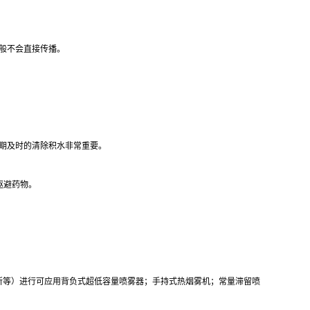
般不会直接传播。
定期及时的清除积水非常重要。
驱避药物。
所等）进行可应用背负式超低容量喷雾器；手持式热烟雾机；常量滞留喷