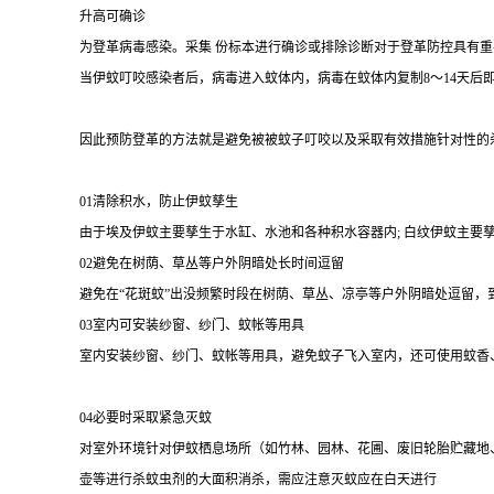
升高可确诊
为登革病毒感染。采集 份标本进行确诊或排除诊断对于登革防控具有
当伊蚊叮咬感染者后，病毒进入蚊体内，病毒在蚊体内复制8～14天
因此预防登革的方法就是避免被被蚊子叮咬以及采取有效措施针对性的
01清除积水，防止伊蚊孳生
由于埃及伊蚊主要孳生于水缸、水池和各种积水容器内; 白纹伊蚊主
02避免在树荫、草丛等户外阴暗处长时间逗留
避免在“花斑蚊”出没频繁时段在树荫、草丛、凉亭等户外阴暗处逗留，
03室内可安装纱窗、纱门、蚊帐等用具
室内安装纱窗、纱门、蚊帐等用具，避免蚊子飞入室内，还可使用蚊香
04必要时采取紧急灭蚊
对室外环境针对伊蚊栖息场所（如竹林、园林、花圃、废旧轮胎贮藏地
壶等进行杀蚊虫剂的大面积消杀，需应注意灭蚊应在白天进行