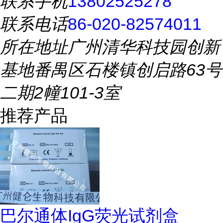
联系手机
13802525278
联系电话
86-020-82574011
所在地址
广州清华科技园创新
基地番禺区石楼镇创启路63号
二期2幢101-3室
推荐产品
巴尔通体IgG荧光试剂盒