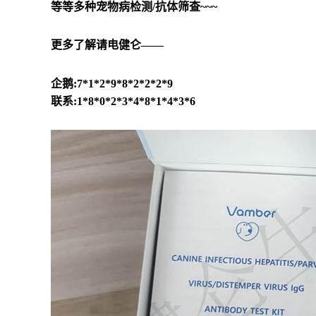
等等多种宠物病检测/抗体筛查~~~
更多了解请电健仑——
企鹅:7*1*2*9*8*2*2*2*9
联系:1*8*0*2*3*4*8*1*4*3*6