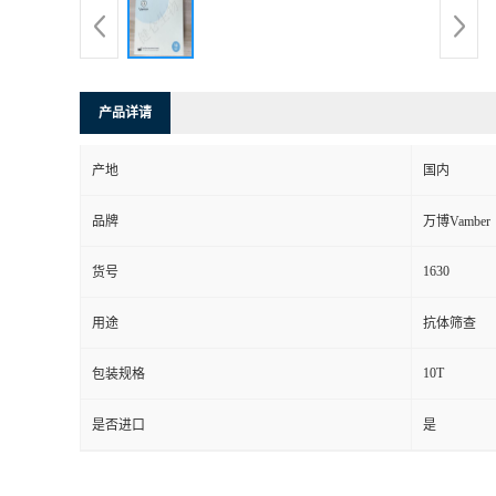
产品详请
产地
国内
品牌
万博Vamber
1630
货号
用途
抗体筛查
10T
包装规格
是否进口
是