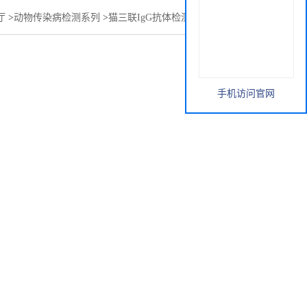
厅
>
动物传染病检测系列
>
猫三联IgG抗体检测试剂盒（万博）
手机访问官网