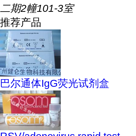
二期2幢101-3室
推荐产品
巴尔通体IgG荧光试剂盒