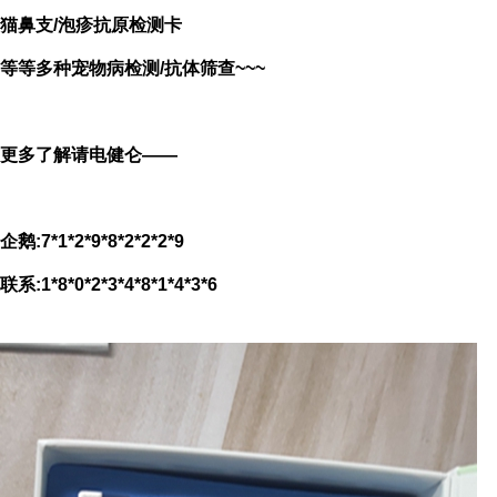
猫鼻支/泡疹
抗原检测卡
等等多种宠物病检测/抗体筛查~~~
更多了解请电健仑——
企鹅:7*1*2*9*8*2*2*2*9
联系:1*8*0*2*3*4*8*1*4*3*6