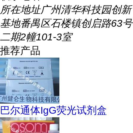
所在地址
广州清华科技园创新
基地番禺区石楼镇创启路63号
二期2幢101-3室
推荐产品
巴尔通体IgG荧光试剂盒