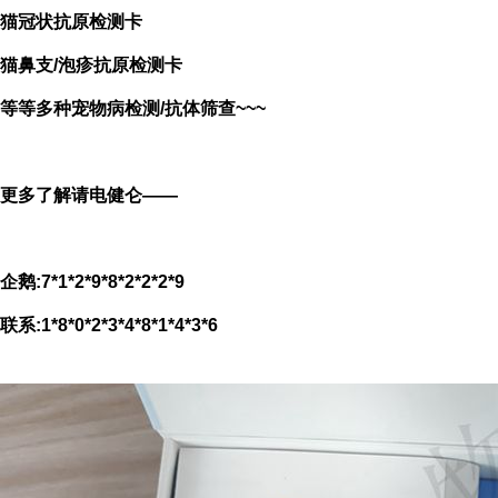
猫冠状抗原检测卡
猫鼻支/泡疹
抗原检测卡
等等多种宠物病检测/抗体筛查~~~
更多了解请电健仑——
企鹅:7*1*2*9*8*2*2*2*9
联系:1*8*0*2*3*4*8*1*4*3*6