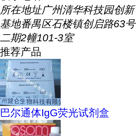
所在地址
广州清华科技园创新
基地番禺区石楼镇创启路63号
二期2幢101-3室
推荐产品
巴尔通体IgG荧光试剂盒