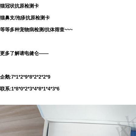
猫冠状抗原检测卡
猫鼻支/泡疹
抗原检测卡
等等多种宠物病检测/抗体筛查~~~
更多了解请电健仑——
企鹅:7*1*2*9*8*2*2*2*9
联系:1*8*0*2*3*4*8*1*4*3*6