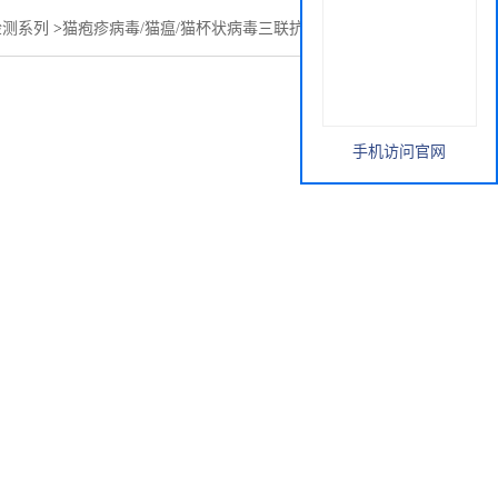
检测系列
>
猫疱疹病毒/猫瘟/猫杯状病毒三联抗体检测试剂盒
手机访问官网