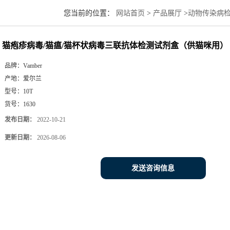
您当前的位置：
网站首页
>
产品展厅
>
动物传染病
（供猫咪用）
猫疱疹病毒/猫瘟/猫杯状病毒三联抗体检测试剂盒（供猫咪用）
品牌：
Vamber
产地：
爱尔兰
型号：
10T
货号：
1630
发布日期：
2022-10-21
更新日期：
2026-08-06
发送咨询信息