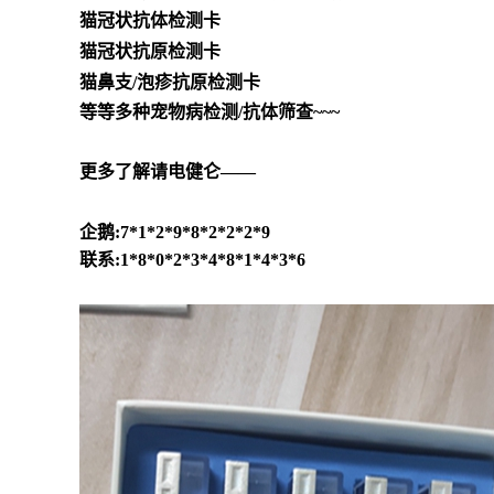
猫冠状抗体检测卡
猫冠状抗原检测卡
猫鼻支/泡疹
抗原检测卡
等等多种宠物病检测/抗体筛查~~~
更多了解请电健仑——
企鹅:7*1*2*9*8*2*2*2*9
联系:1*8*0*2*3*4*8*1*4*3*6