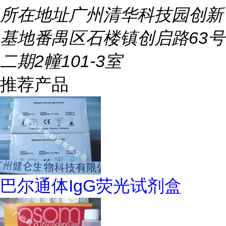
所在地址
广州清华科技园创新
基地番禺区石楼镇创启路63号
二期2幢101-3室
推荐产品
巴尔通体IgG荧光试剂盒