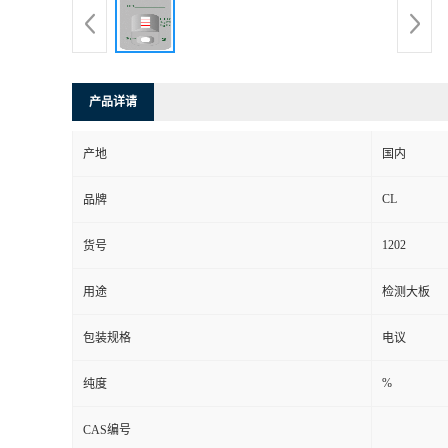
产品详请
产地
国内
CL
品牌
1202
货号
用途
检测大板
包装规格
电议
%
纯度
CAS编号