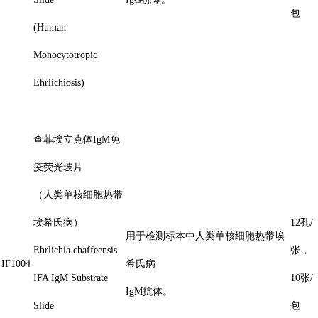
包
(Human
Monocytotropic
Ehrlichiosis)
查菲埃立克体IgM免
疫荧光玻片
（人类单核细胞热带
埃希氏病）
12孔/
用于检测标本中人类单核细胞热带埃
Ehrlichia chaffeensis
张，
IF1004
希氏病
IFA IgM Substrate
10张/
IgM抗体。
Slide
包