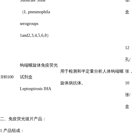
Substrate Slide
张/
（L.pneumophila
盒
serogroups
1and2,3,4,5,6,8）
12
孔/
钩端螺旋体免疫荧光
用于检测和半定量分析人体钩端螺
张，
IH0100
试剂盒
旋体病抗体。
10
Leptospirosis IHA
张/
盒
二、免疫荧光玻片产品：
1.产品组成：