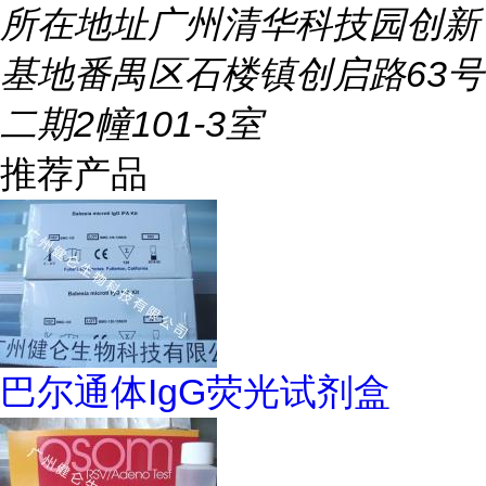
所在地址
广州清华科技园创新
基地番禺区石楼镇创启路63号
二期2幢101-3室
推荐产品
巴尔通体IgG荧光试剂盒