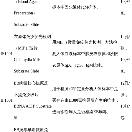
（Blood Agar
10张/
标本中巴尔通体IgM抗体。
Preparation）
包
Substrate Slide
衣原体免疫荧光检测
12孔/
用MIF（微量免疫荧光检测）方法检
（MIF）玻片
张，
IF1201
测人体血液样本中肺炎衣原体和沙眼
Chlamydia MIF
10张/
衣原体IgA、IgG、IgM抗体。
Substrate Slide
包
EB病毒核心抗原反
12孔/
用于检测和半定量分析人体标本中是
不提免疫玻片
张，
IF1501
否存在由EB病毒抗原所产生的抗体，
EBNA ACIF Substrate
10张/
进而诊断病人是否感染EB病毒。
Slide
包
EB病毒早期抗原免