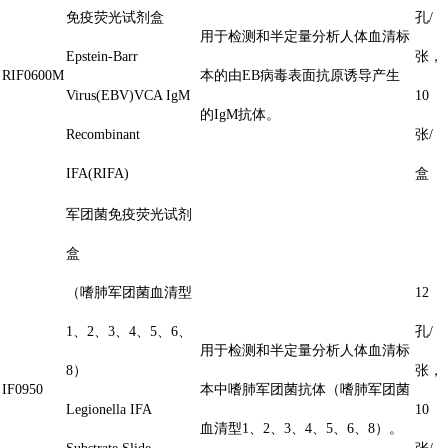
免疫荧光试剂盒
孔/
用于检测和半定量分析人体血清标
Epstein-Barr
张，
RIF0600M
本的由EB病毒表面抗原诱导产生
Virus(EBV)VCA IgM
10
的IgM抗体。
Recombinant
张/
IFA(RIFA)
盒
军团菌免疫荧光试剂
盒
（嗜肺军团菌血清型
12
1、2、3、4、5、6、
孔/
用于检测和半定量分析人体血清标
8）
张，
IF0950
本中嗜肺军团菌抗体（嗜肺军团菌
Legionella IFA
10
血清型1、2、3、4、5、6、8）。