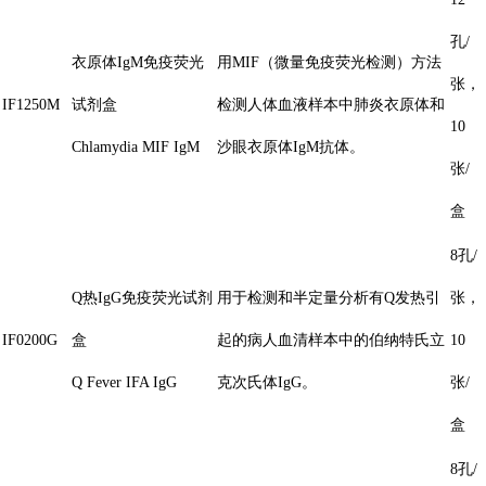
孔/
衣原体IgM免疫荧光
用MIF（微量免疫荧光检测）方法
张，
IF1250M
试剂盒
检测人体血液样本中肺炎衣原体和
10
Chlamydia MIF IgM
沙眼衣原体IgM抗体。
张/
盒
8孔/
Q热IgG免疫荧光试剂
用于检测和半定量分析有Q发热引
张，
IF0200G
盒
起的病人血清样本中的伯纳特氏立
10
Q Fever IFA IgG
克次氏体IgG。
张/
盒
8孔/