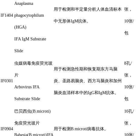
Anaplasma
用于检测和半定量分析人体血清标本
张，
IF1404
phagocytophilum
中无形体IgM抗体。
10张/
(HGA)
包
IFA IgM Substrate
Slide
虫媒病毒免疫荧光玻
8孔/
用于检测急性期和恢复期东方马脑
片
张，
IF0301
炎、圣路易脑炎、西方马脑炎和加州
Arbovirus IFA
10张/
脑炎血清样本中的IgG和IgM抗体。
Substrate Slide
包
巴贝西虫(B.microti)
10孔/
免疫荧光玻片
张，
IF0904
用于检测B.microti病毒抗体。
Babesia(B.microti)IFA
10张/