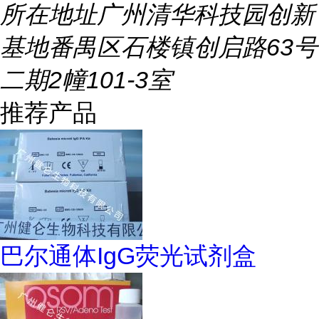
所在地址
广州清华科技园创新
基地番禺区石楼镇创启路63号
二期2幢101-3室
推荐产品
巴尔通体IgG荧光试剂盒