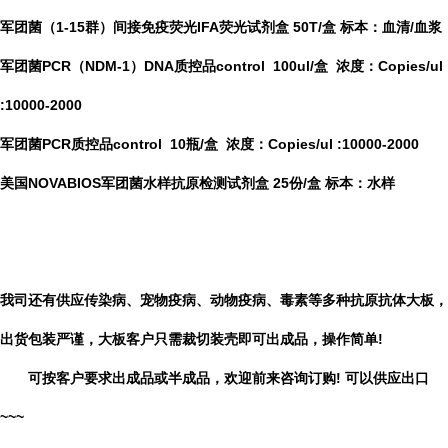
军团菌（
1-15群）间接免疫荧光IFA荧光试剂盒 50T/盒 标本：血清/血浆
军团菌
PCR（NDM-1）DNA质控品control 100ul/盒 浓度：Copies/ul
:
10000-2000
军团菌
PCR质控品control 10瓶/盒 浓度：Copies/ul :
10000-2000
美国NOVABIOS
军团菌水样抗原检测试剂盒
25
份
/盒 标本：水样
我司还有供应传染病、宠物疫病、动物疫病、毒素等多种抗原抗体大
板，
出货包装严谨，大板客户只需裁切装壳即可出成品，操作简单!
可按客户要求出成品或半成品，欢迎前来咨询订购! 可以供应出口
~~~