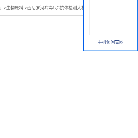
厅
>
生物原料
>
西尼罗河病毒IgG抗体检测大板（半成品原料）
手机访问官网