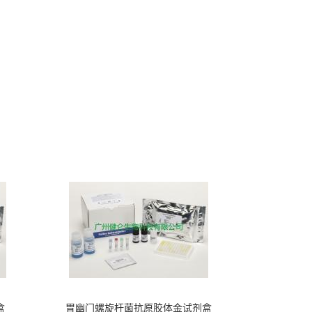
盒
胃幽门螺旋杆菌抗原胶体金试剂盒