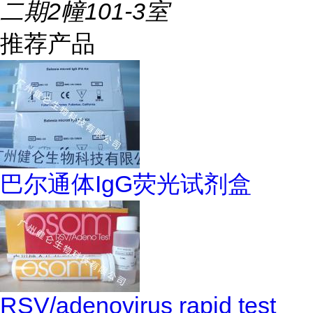
二期2幢101-3室
推荐产品
巴尔通体IgG荧光试剂盒
RSV/adenovirus rapid test