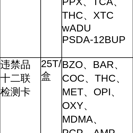
PPX、TCA、
THC、XTC
wADU
PSDA-12BUP
25T/
违禁品
BZO、BAR、
盒
十二联
COC、THC、
检测卡
MET、OPI、
OXY、
MDMA、
PCP、AMP、