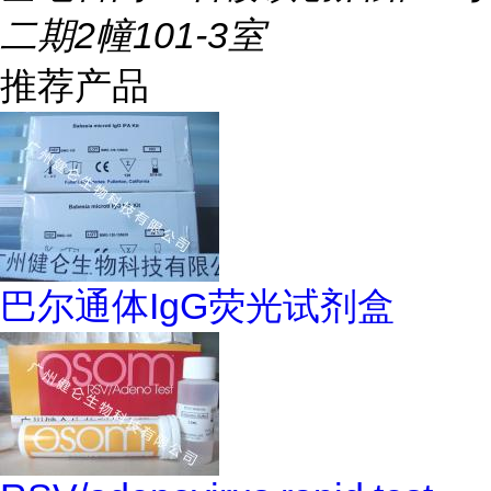
二期2幢101-3室
推荐产品
巴尔通体IgG荧光试剂盒