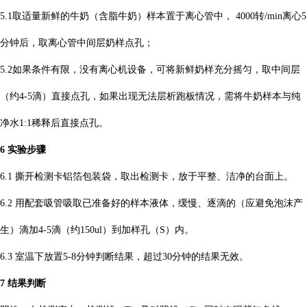
5.1取适量新鲜的牛奶（含脂牛奶）
样本置于离心管中，
4000转/min离心5
分钟后，取离心管中间层奶样点孔；
5.2如果条件有限，没有离心机设备，可将新鲜奶样充分摇匀，取
中间层
（约
4-5滴）直接点孔，如果出现无法层析跑板情况，需将牛奶样本与纯
净水1:1稀释后直接点孔。
6 实验步骤
6.1 撕开检测卡铝箔包装袋，取出检测卡，放于平整、洁净的台面上。
6.2 用配套吸管吸取已准备好的样本液体，缓慢、逐滴的（应避免泡沫产
生）
滴加
4-5滴（约150ul）到加样孔（S）内。
6.3 室温下放置5-8分钟判断结果，超过30分钟的结果无效。
7 结果判断