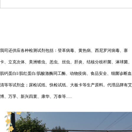
我司还供应各种检测试剂包括：登革病毒、黄热病、西尼罗河病毒、寨
卡、立克次体、美洲锥虫、恙虫、丝虫、肝炎、结核分枝杆菌、淋球菌、
肌钙蛋白I/肌红蛋白/肌酸激酶同工酶、动物疫病、食品安全、细菌诊断血
清等等试剂盒；尿检试纸、快检试纸、大板卡等生产原料。代理品牌有艾
博、万孚、新兴四寰、康华、万泰等.....