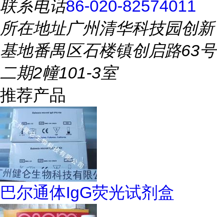
联系电话
86-020-82574011
所在地址
广州清华科技园创新
基地番禺区石楼镇创启路63号
二期2幢101-3室
推荐产品
巴尔通体IgG荧光试剂盒