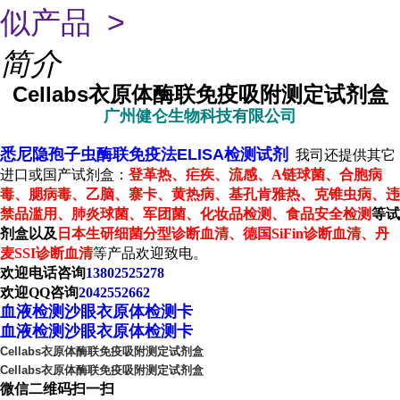
似产品 >
简介
Cellabs衣原体酶联免疫吸附测定试剂盒
广州健仑生物科技有限公司
悉尼隐孢子虫酶联免疫法ELISA检测试剂
我司还提供其它
进口或国产试剂盒：
登革热、疟疾、流感、A链球菌、合胞病
毒、腮病毒、乙脑、寨卡、黄热病、基孔肯雅热、克锥虫病、违
禁品滥用、肺炎球菌、军团菌、化妆品检测、食品安全检测
等试
剂盒以及
日本生研细菌分型诊断血清、德国SiFin诊断血清、丹
麦SSI诊断血清
等产品欢迎致电。
欢迎电话咨询
13802525278
欢迎QQ咨询
2042552662
血液检测沙眼衣原体检测卡
血液检测沙眼衣原体检测卡
Cellabs衣原体酶联免疫吸附测定试剂盒
Cellabs衣原体酶联免疫吸附测定试剂盒
微信二维码扫一扫