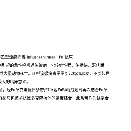
nfluenza viruses。Fu)抗原。
流感病毒分别引起的急性呼吸道传染病，它传统性强、传播快、潜伏期
成大量动物死亡。B 型流感病毒常常引起局部暴发，不引起世
较大的临床意义。
Pu单克隆抗体条带(FUA或FuB测试线)时再次结合Fu单
C线)与包被羊抗鼠多克隆抗体的条带结合，此条带作为试剂合