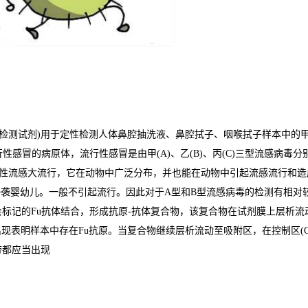
测试剂)用于定性检测人体鼻腔抽洗液、鼻腔拭子、咽喉拭子样本中的甲乙型流感病毒(l
毒，是引起流行性感冒的病原体，流行性感冒是由甲(A)、乙(B)、丙(C)三型
性流感大流行，它在动物中广泛分布，并也能在动物中引起流感流行和造
侵袭婴幼儿。一般不引起流行。因此对于A型和B型流感病毒的检测有相对
记的Fu抗体结合，形成抗原-抗体复合物，该复合物在试剂膜上层析流动，经
现表明样本中存在Fu抗原。当复合物继续层析流动至吸附区，在控制区(
带都应当出现