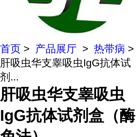
首页
>
产品展厅
>
热带病
>
肝吸虫华支睾吸虫IgG抗体试
剂...
肝吸虫华支睾吸虫
IgG抗体试剂盒（酶
免法）