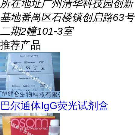
所在地址
广州清华科技园创新
基地番禺区石楼镇创启路63号
二期2幢101-3室
推荐产品
巴尔通体IgG荧光试剂盒