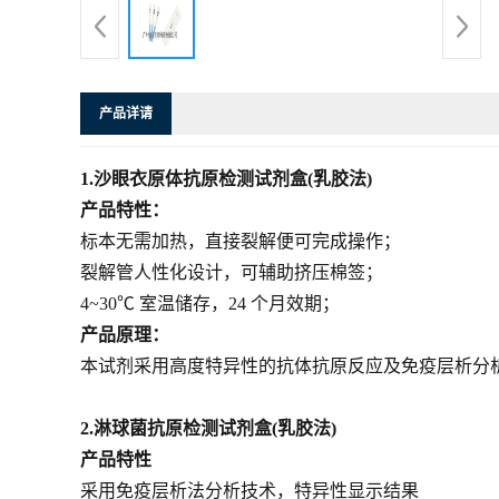
产品详请
1.沙眼衣原体抗原检测试剂盒(乳胶法)
产品特性：
标本无需加热，直接裂解便可完成操作；
裂解管人性化设计，可辅助挤压棉签；
4~30℃ 室温储存，24 个月效期；
产品原理：
本试剂采用高度特异性的抗体抗原反应及免疫层析分析技
2.淋球菌抗原检测试剂盒(乳胶法)
产品特性
采用免疫层析法分析技术，特异性显示结果