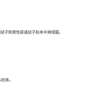
颈拭子和男性尿道拭子标本中淋球菌。
G抗体。