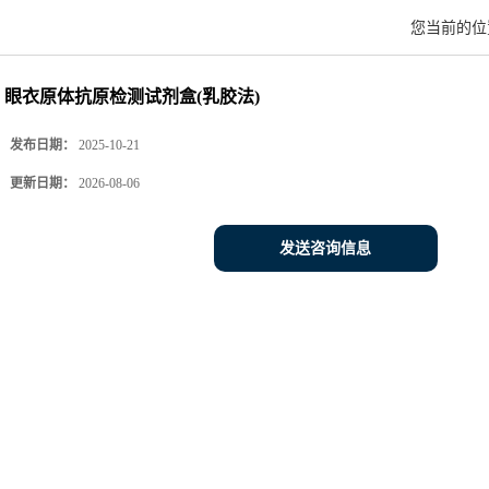
您当前的
眼衣原体抗原检测试剂盒(乳胶法)
发布日期：
2025-10-21
更新日期：
2026-08-06
发送咨询信息