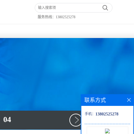
服务热线：
13802525278
联系方式
手机：
13802525278
04