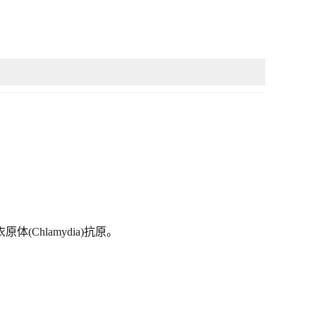
hlamydia)抗原。