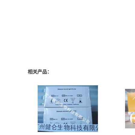
相关产品：