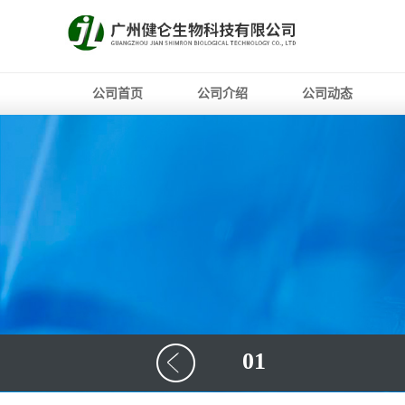
公司首页
公司介绍
公司动态
01