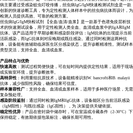
病主要通过受感染蚊虫叮咬传播，丝虫病IgG/IgM快速检测试剂盒是一款
创新的快速诊断工具，专为定性检测人体样本中的丝虫病抗体而设计，为
检测人员提供高效、可靠的检测方案。
丝虫病IgG/IgM快检试剂 【全血/血清/血浆】是一款基于色谱免疫层析技
术的快速测试设备，用于定性检测人类全血、血清或血浆中的IgA和IgM
抗体。该产品适用于早期诊断和感染阶段评估：IgM抗体的出现提示当前
活跃感染，而IgG抗体则对应晚期或既往感染。通过同时检测这两种抗
体，设备能有效辅助临床医生区分感染状态，提升诊断精准性。测试样本
类型灵活，支持全血、血清或血浆。
产品特点与优势
快速高效
：测试过程简便快捷，可在短时间内提供定性结果，适用于现场
或实验室环境，提升诊断效率。
高特异性
：利用重组抗原技术，设备能精准识别W. bancrofti和B. malayii
抗体，减少假阳性风险，确保结果可信度。
样本兼容性广
：支持全血、血清或血浆样本，适用于多种医疗场景，无需
复杂预处理。
感染阶段鉴别
：通过同时检测IgM和IgG抗体，设备能区分当前活跃感染
（IgM阳性）与既往感染（IgG阳性），为 决策提供关键依据。
稳定性优异
：产品在密封袋中储存时，可在室温或冷藏条件（2-30°C）下
保持稳定，有效期依据包装标注，确保长期可用性。