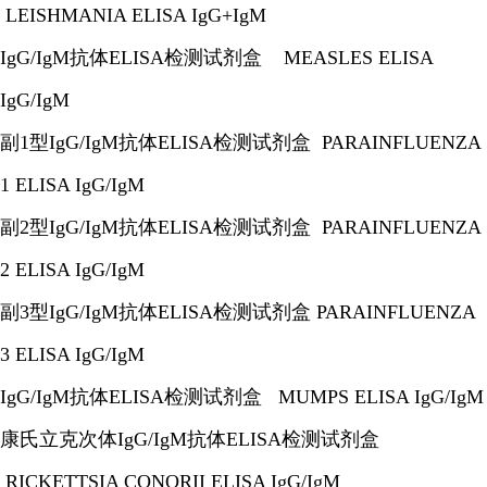
LEISHMANIA ELISA IgG+IgM
IgG/IgM抗体ELISA检测试剂盒 MEASLES ELISA
IgG/IgM
副1型IgG/IgM抗体ELISA检测试剂盒 PARAINFLUENZA
1 ELISA IgG/IgM
副2型IgG/IgM抗体ELISA检测试剂盒 PARAINFLUENZA
2 ELISA IgG/IgM
副3型IgG/IgM抗体ELISA检测试剂盒 PARAINFLUENZA
3 ELISA IgG/IgM
IgG/IgM抗体ELISA检测试剂盒 MUMPS ELISA IgG/IgM
康氏立克次体IgG/IgM抗体ELISA检测试剂盒
RICKETTSIA CONORII ELISA IgG/IgM