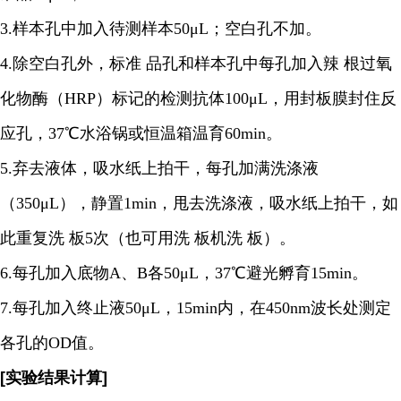
3.样本孔中加入待测样本50μL；空白孔不加。
4.除空白孔外，标准 品孔和样本孔中每孔加入辣 根过氧
化物酶（HRP）标记的检测抗体100μL，用封板膜封住反
应孔，37℃水浴锅或恒温箱温育60min。
5.弃去液体，吸水纸上拍干，每孔加满洗涤液
（350μL），静置1min，甩去洗涤液，吸水纸上拍干，如
此重复洗 板5次（也可用洗 板机洗 板）。
6.每孔加入底物A、B各50μL，37℃避光孵育15min。
7.每孔加入终止液50μL，15min内，在450nm波长处测定
各孔的OD值。
[实验结果计算]