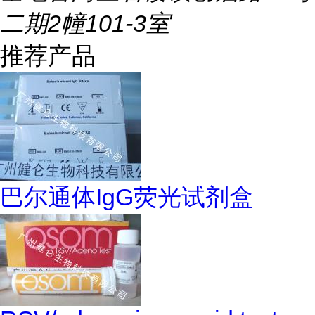
二期2幢101-3室
推荐产品
巴尔通体IgG荧光试剂盒