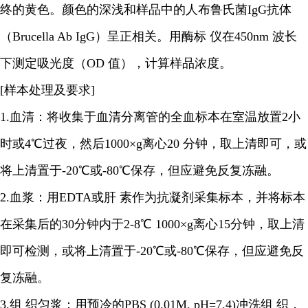
终的黄色。颜色的深浅和样品中的人布鲁氏菌IgG抗体
（Brucella Ab IgG）呈正相关。用酶标 仪在450nm 波长
下测定吸光度（OD 值），计算样品浓度。
[样本处理及要求]
1.血清：将收集于血清分离管的全血标本在室温放置2小
时或4℃过夜，然后1000×g离心20 分钟，取上清即可，或
将上清置于-20℃或-80℃保存，但应避免反复冻融。
2.血浆：用EDTA或肝 素作为抗凝剂采集标本，并将标本
在采集后的30分钟内于2-8℃ 1000×g离心15分钟，取上清
即可检测，或将上清置于-20℃或-80℃保存，但应避免反
复冻融。
3.组 织匀浆：用预冷的PBS (0.01M, pH=7.4)冲洗组 织，