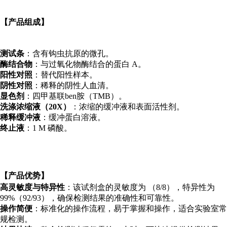
【产品组成】
测试条
：含有钩虫抗原的微孔。
酶结合物
：与过氧化物酶结合的蛋白 A。
阳性对照
：替代阳性样本。
阴性对照
：稀释的阴性人血清。
显色剂
：四甲基联ben胺（TMB）。
洗涤浓缩液（20X）
：浓缩的缓冲液和表面活性剂。
稀释缓冲液
：缓冲蛋白溶液。
终止液
：1 M 磷酸。
【产品优势】
高灵敏度与特异性
：该试剂盒的灵敏度为 （8/8），特异性为
99%（92/93），确保检测结果的准确性和可靠性。
操作简便
：标准化的操作流程，易于掌握和操作，适合实验室常
规检测。