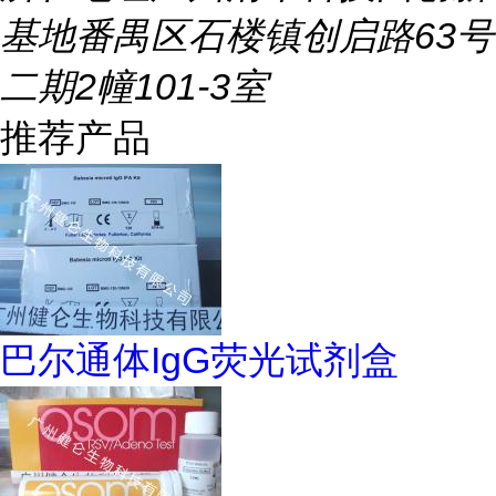
基地番禺区石楼镇创启路63号
二期2幢101-3室
推荐产品
巴尔通体IgG荧光试剂盒