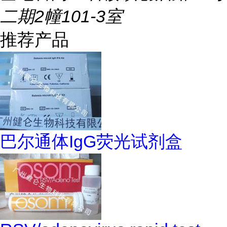
二期2幢101-3室
推荐产品
巴尔通体IgG荧光试剂盒