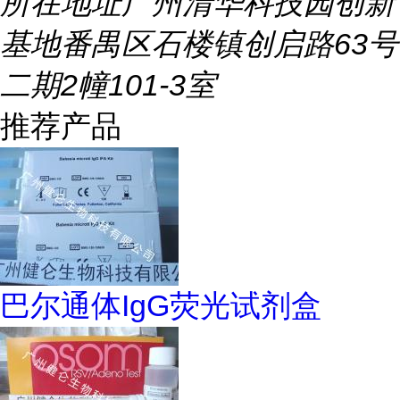
所在地址
广州清华科技园创新
基地番禺区石楼镇创启路63号
二期2幢101-3室
推荐产品
巴尔通体IgG荧光试剂盒