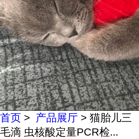
首页
>
产品展厅
> 猫胎儿三
毛滴 虫核酸定量PCR检...