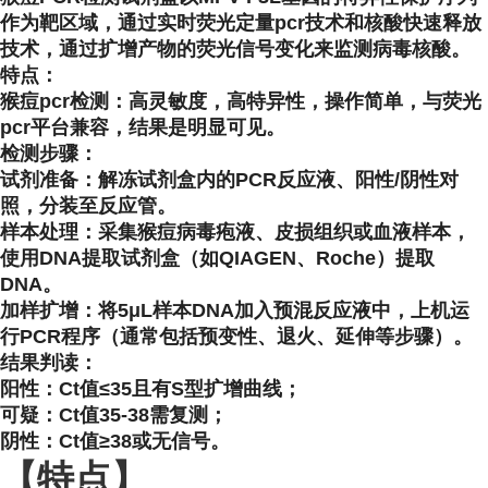
作为靶区域，通过实时荧光定量pcr技术和核酸快速释放
技术，通过扩增产物的荧光信号变化来监测病毒核酸。
特点：
猴痘pcr检测：高灵敏度，高特异性，操作简单，与荧光
pcr平台兼容，结果是明显可见。
检测步骤：
试剂准备：解冻试剂盒内的PCR反应液、阳性/阴性对
照，分装至反应管。
样本处理：采集猴痘病毒疱液、皮损组织或血液样本，
使用DNA提取试剂盒（如QIAGEN、Roche）提取
DNA。
加样扩增：将5μL样本DNA加入预混反应液中，上机运
行PCR程序（通常包括预变性、退火、延伸等步骤）。
结果判读：
阳性：Ct值≤35且有S型扩增曲线；
可疑：Ct值35-38需复测；
阴性：Ct值≥38或无信号。
【特点】