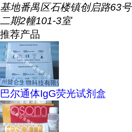
基地番禺区石楼镇创启路63号
二期2幢101-3室
推荐产品
巴尔通体IgG荧光试剂盒