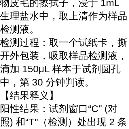
物皮毛的擦拭子，浸于
1mL
生理盐水中，取上清作为样品
检测液。
检测过程：取一个试纸卡，撕
开外包装，吸取样品检测液，
滴加
150
μ
L
样本于试剂圆孔
中，第
30
分钟判读。
【结果释义】
阳性结果：试剂窗口
“
C" (
对
照
)
和“
T"
（检测）处出现
2
条