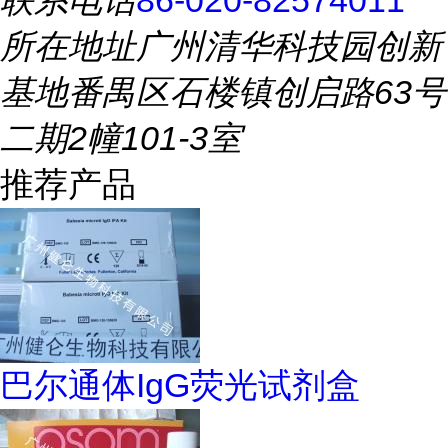
联系电话
86-020-82574011
所在地址
广州清华科技园创新
基地番禺区石楼镇创启路63号
二期2幢101-3室
推荐产品
巴尔通体IgG荧光试剂盒