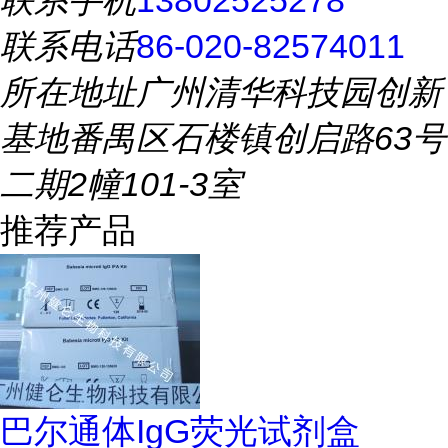
联系手机
13802525278
联系电话
86-020-82574011
所在地址
广州清华科技园创新
基地番禺区石楼镇创启路63号
二期2幢101-3室
推荐产品
巴尔通体IgG荧光试剂盒