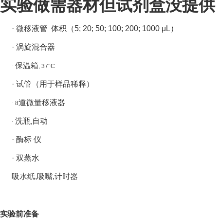
实验做需器材但试剂盒没提供
· 微移液管 体积（5; 20; 50; 100; 200; 1000 μL）
· 涡旋混合器
保温箱
·
, 37°C
· 试管（用于样品稀释）
道微量移液器
·
8
洗瓶
自动
·
,
·
酶标 仪
· 双蒸水
吸水纸,吸嘴,计时器
实验前准备