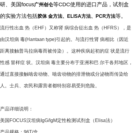
研、美国focus
等CDC使用的进口产品，试剂盒
广州创仑
的实验方法包括
等。
胶体 金方法、ELISA方法、PCR方法
流行性出血 热（
EHF
）又称肾 病综合征出血 热（HFRS），是
由汉坦病 毒(Hantaan type)引起的。与流行性肾 病相比（因近
距离接触普马拉病毒而被传染）。这种疾病起初的症 状是流行
性感 冒样症 状。汉坦病 毒主要分布于亚洲和巴 尔干各邦地区，
通过直接接触啮齿动物、啮齿动物的排泄物或分泌物而传染给
人。士兵、农民和露营者都特别容易受到危险。
产品详细说明：
美国FOCUS汉坦病IgG/IgM定性检测试剂盒（Elisa法）
产品规格：96T/盒