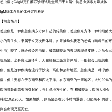
恙虫病IgG/IgM定性酶联诊断试剂盒可用于血清中抗恙虫病东方螺旋体
IgM抗体含量的体外定性检测
【前言简介】
恙虫病是一种由恙虫病东方体引起的传染病，恙虫病东方体一种约细菌大
小的寄生虫，隶属于立克次氏体科。如果被幼虫状态的恙螨（啮齿目的寄
生虫）咬了，就会传染恙虫病。被恙螨咬后的典型表现是皮肤，之后会出
现高烧、全身斑点皮疹和。人在接触二级营养体后，一般都会出现恙虫
病。但是这种疾病也流行于沙漠、高山和热带地区。恙虫病是一种 的疾
病，但主要存在于东南亚和西太平洋。在东南亚的一些地区，大约20%的
疾病都是由恙虫病引起的，并且是地方性的。在 初被咬后，疾病大概会
持续10至20天。如果加以 ，则高烧会在36小时内退去，但如果不 的话，
则会出现乃至死亡。