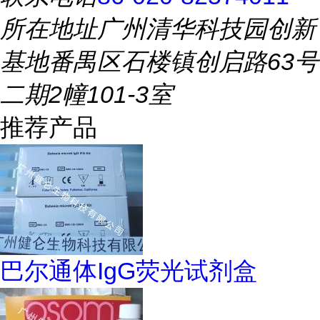
所在地址
广州清华科技园创新
基地番禺区石楼镇创启路63号
二期2幢101-3室
推荐产品
巴尔通体IgG荧光试剂盒