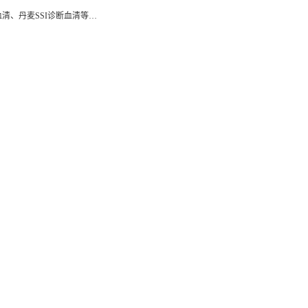
清、丹麦SSI诊断血清等…