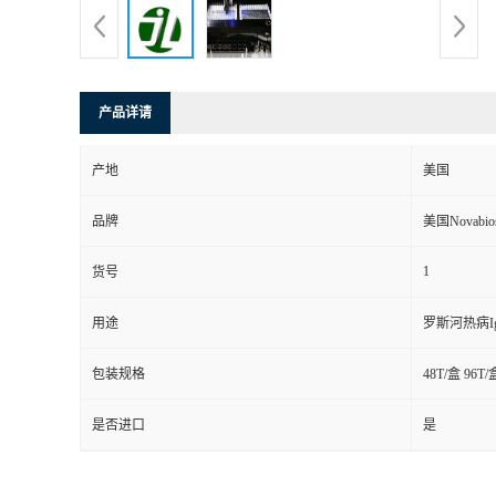
产品详请
产地
美国
品牌
美国Novabio
1
货号
用途
罗斯河热病I
包装规格
48T/盒 96T/
是否进口
是