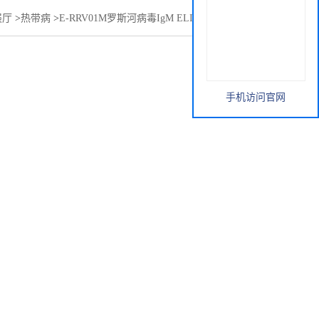
展厅
>
热带病
>
E-RRV01M罗斯河病毒IgM ELISA 抗体诊断试剂
手机访问官网