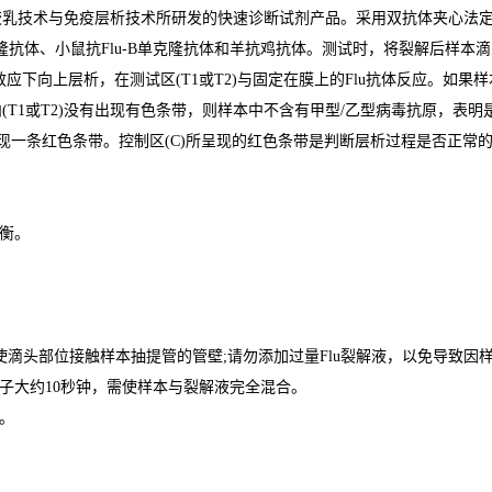
胶乳技术与免疫层析技术所研发的快速诊断试剂产品。采用双抗体夹心法定
克隆抗体、小鼠抗Flu-B单克隆抗体和羊抗鸡抗体。测试时，将裂解后样
效应下向上层析，在测试区(T1或T2)与固定在膜上的Flu抗体反应。如果样
T1或T2)没有出现有色条带，则样本中不含有甲型/乙型病毒抗原，表
出现一条红色条带。控制区(C)所呈现的红色条带是判断层析过程是否正常
平衡。
上，
滴头部位接触样本抽提管的管壁;请勿添加过量Flu裂解液，以免导致因样
子大约10秒钟，需使样本与裂解液完全混合。
。