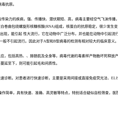
病毒抗原。
简称病毒)引起的具有传染力的疾病，强、传播快、潜伏期短、高，病毒主要经空气
白卷曲包绕螺旋形核糖核酸(RNA)组成，核蛋白的抗原稳定，很少发生
流行形式出现，能引起 性大流行，它在动物中广泛分布，并也能在动物中引起
一般不引起流行。因此对于A型和B型病毒的检测有相对较大的临床意义
应，包括高热、、腓肠肌及全身等，病毒代谢的毒素样产物胞坏死释放产
毒蔓延至下，则可能引起毛和间质性。
诊断。对患者进行快速诊断，主要是采用间接或直接免疫荧光法、ELIS
。操作简单，具有快速、准确、高灵敏等特点，特别适合疑似自检筛查，医院