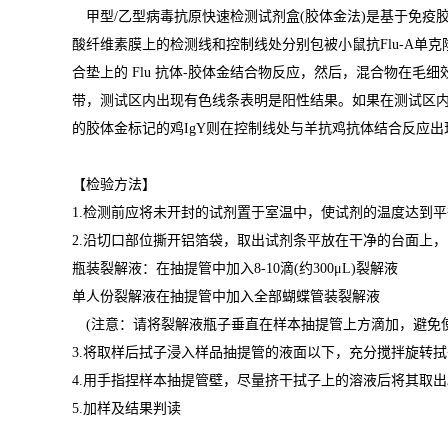
甲型/乙型病毒抗原快速检测试剂盒(胶体金法)是基于免疫
酸纤维素膜上的检测线和控制线处分别包被小鼠抗Flu-A单
合垫上的 Flu 抗体-胶体金结合物反应，然后，混合物在毛细
带，测试区内出现有色线条表明是阳性结果。如果在测试区内(
的胶体金标记的鸡IgY则在控制线处与羊抗鸡抗体结合反应
【检验方法】
1.检测前应将未开封的试剂置于室温中，使试剂的温度达到
2.沿切口部位撕开铝箔袋，取出试剂条平放在干净的台面
瓶装裂解液：在抽提管中加入8-10滴(约300μL)裂解液
单人份裂解液在抽提管中加入全部蝴蝶管装裂解液
(注意：请将裂解液瓶子垂直在样本抽提管上方滴加，避免使
3.将取样后拭子浸入样品抽提管的液面以下，充分搅拌旋转拭
4.用手指捏样本抽提管壁，尽量挤干拭子上的溶液后将其取出
5.加样及结果判读