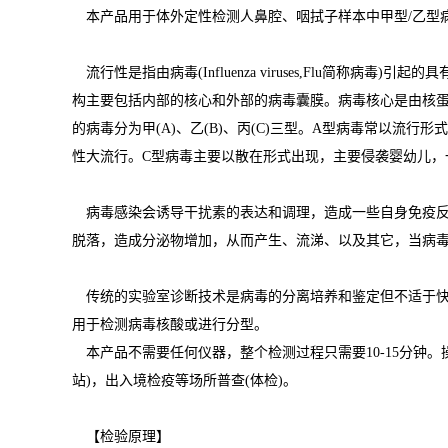
本产品用于体外定性检测人鼻腔、咽拭子样本中甲型/乙型
流行性是指由病毒(Influenza viruses,Flu
构主要包括内部的核心和外部的病毒囊膜。病毒核心是由核蛋
的病毒分为甲(A)、乙(B)、丙(C)三型。A型病毒常以
性大流行。C型病毒主要以散在形式出现，主要侵袭婴幼儿，
病毒感染会诱导干扰素的表达和调理，造成一些自身免疫反
脱落，造成分泌物增加，从而产生、流涕、以及其它，当病
传统的实验室诊断技术是病毒的分离培养和鉴定但不适于快速
用于检测病毒核酸或进行分型。
本产品不需要任何仪器，整个检测过程只需要10-15分钟
站)，出入境检疫等场所普查(体检)。
【检验原理】