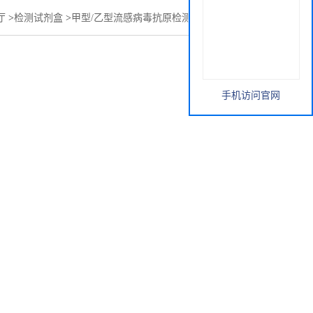
厅
>
检测试剂盒
>
甲型/乙型流感病毒抗原检测胶体金卡 说明书
手机访问官网