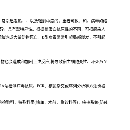
飞沫传播，常引起发热、、以及轻到中度的，重者可致、和。病毒的结
变异，具有型特异性。根据核蛋白抗原性的不同，可把感染人
流行和造成大量动物死亡。B型病毒常常引起局部爆发，不引起
。
物也会造成和加剧上述反应;将导致宿主细胞变性、坏死乃至
A法检测病毒抗原。PCR、核酸杂交或序列分析等方法也被
检验科、特殊科室(输血、术前、急诊科等)，疾控系统(防疫