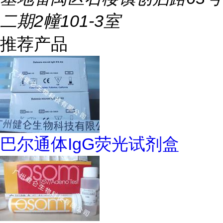
二期2幢101-3室
推荐产品
巴尔通体IgG荧光试剂盒