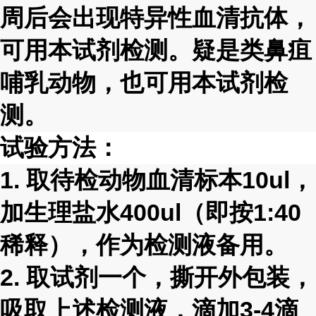
周后会出现特异性血清抗体，
可用本试剂检测。疑是类鼻疽
哺乳动物，也可用本试剂检
测。
试验方法：
1.
取待检动物血清标本
10ul
，
加生理盐水
400ul
（即按
1:40
稀释），作为检测液备用。
2.
取试剂一个，撕开外包装，
吸取上述检测液，滴加
3-4
滴