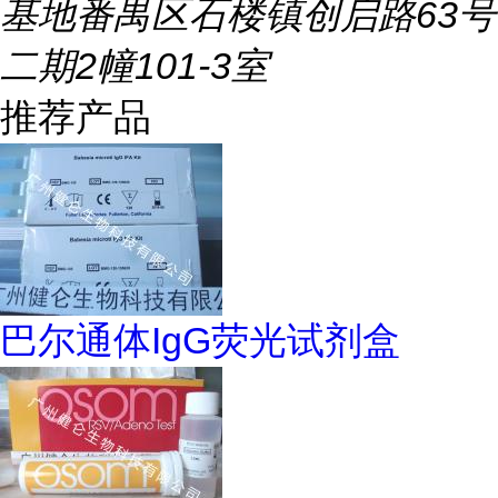
基地番禺区石楼镇创启路63号
二期2幢101-3室
推荐产品
巴尔通体IgG荧光试剂盒