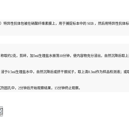
）特异性抗体包被在硝酸纤维素膜上，用于捕捉标本中的
SEB
，然后用特异性抗体标
，称取约
2
克，剪碎，加
5ml
生理盐水振荡
10
分钟，使内容物充分浸出，自然沉降后取上
，浸于
0.5ml
生理盐水中，自然沉降后或挤干擦拭子，取上清
0.3ml
作为样品检测液；或
试剂园孔中，
2
分钟后开始观察结果，
15
分钟终止观察。