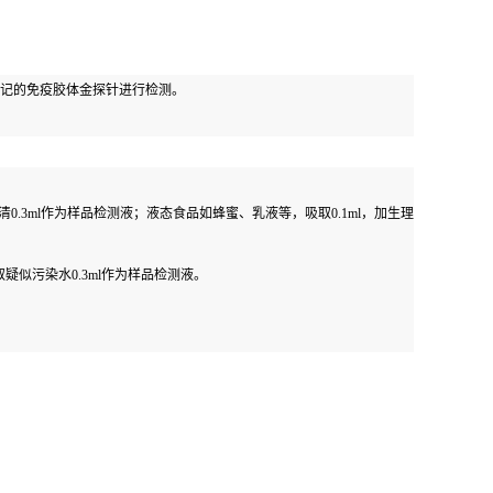
记的免疫胶体金探针进行检测。
清
0.3ml
作为样品检测液；液态食品如蜂蜜、乳液等，吸取
0.1ml
，加生理
取疑似污染水
0.3ml
作为样品检测液。