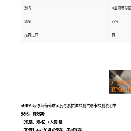
别名
B型葡萄球
99%
纯度
是否进口
否
病原菌葡萄球菌肠毒素抗体检测试剂卡检测说明书
通用名:
规格、有效期:
【包装、规格】
1
人份/袋
【贮藏】
4-25℃
避光保存，不得冻存。