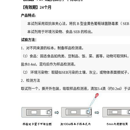
【有效期】
24
个月
产品特点
:
本试剂采用双抗体夹心法，将抗
B
型金黄色葡萄球菌肠毒素（
SEB
本试剂用于环境污染物、食品
SEB
的检出。
试验方法：
1
．对不同来源的标本，制备样品检测液。
（
1
）食品：固态食品如肉类、豆制品、饭、菜、酱等，动物可取饲料
盐水
0.4ml
，混均后作为样品检测液。
（
2
） 环境污染物：取疑似
SEB
污染的土壤、灰尘，或物体表面擦拭子
2
．检测方法
取试剂一个，撕开外包装，吸取样品检测液，滴加
3-4
滴（约
0.2ml
）于