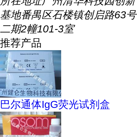
所在地址
广州清华科技园创新
基地番禺区石楼镇创启路63号
二期2幢101-3室
推荐产品
巴尔通体IgG荧光试剂盒