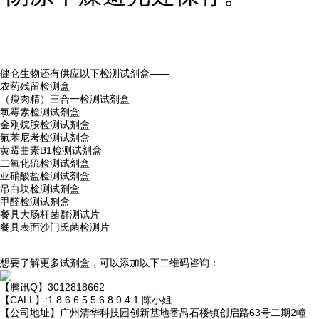
健仑生物还有供应以下检测试剂盒——
农药残留检测盒
（瘦肉精）三合一检测试剂盒
氯霉素检测试剂盒
金刚烷胺检测试剂盒
氟苯尼考检测试剂盒
黄霉曲素B1检测试剂盒
二氧化硫检测试剂盒
亚硝酸盐检测试剂盒
吊白块检测试剂盒
甲醛检测试剂盒
餐具大肠杆菌群测试片
餐具表面沙门氏菌检测片
想要了解更多试剂盒，可以添加以下二维码咨询：
【腾讯Q】3012818662
【CALL】:1 8 6 6 5 5 6 8 9 4 1 陈小姐
【公司地址】广州清华科技园创新基地番禺石楼镇创启路63号二期2幢