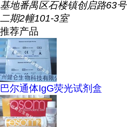
基地番禺区石楼镇创启路63号
二期2幢101-3室
推荐产品
巴尔通体IgG荧光试剂盒