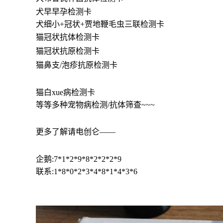
犬早早孕检测卡
犬细小+冠状+贾地鞭毛虫三联检测卡
猫冠状抗体检测卡
猫冠状抗原检测卡
猫鼻支/泡疹抗原检测卡
猫白xue病检测卡
等等多种宠物病检测/抗体筛查~~~
更多了解请电创仑——
企鹅:7*1*2*9*8*2*2*2*9
联系:1*8*0*2*3*4*8*1*4*3*6