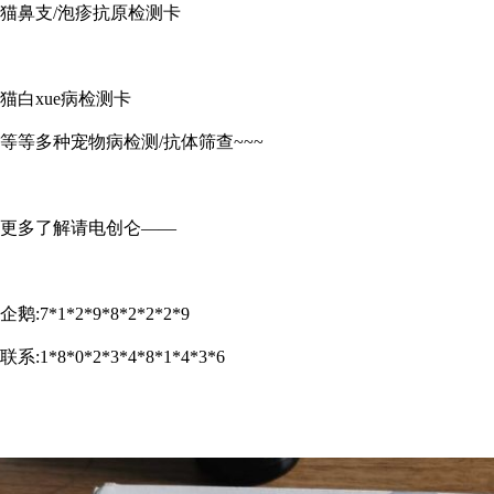
猫鼻支/泡疹抗原检测卡
猫白xue病检测卡
等等多种宠物病检测/抗体筛查~~~
更多了解请电创仑——
企鹅:7*1*2*9*8*2*2*2*9
联系:1*8*0*2*3*4*8*1*4*3*6