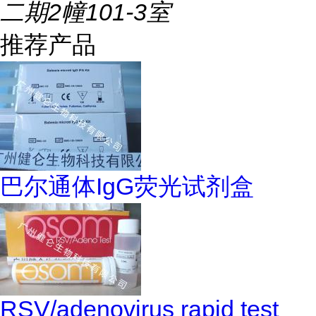
二期2幢101-3室
推荐产品
巴尔通体IgG荧光试剂盒
RSV/adenovirus rapid test