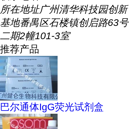
所在地址
广州清华科技园创新
基地番禺区石楼镇创启路63号
二期2幢101-3室
推荐产品
巴尔通体IgG荧光试剂盒